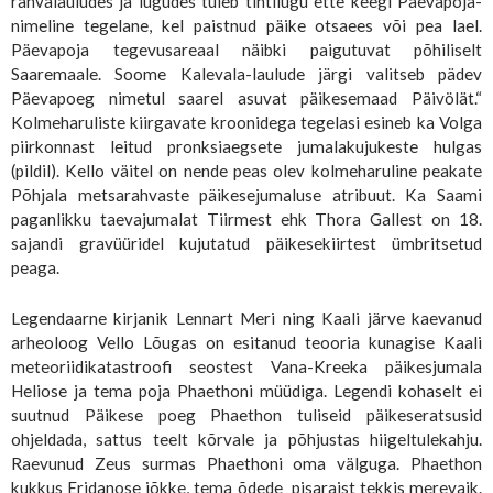
rahvalauludes ja lugudes tuleb tihtilugu ette keegi Päevapoja-
nimeline tegelane, kel paistnud päike otsaees või pea lael.
Päevapoja tegevusareaal näibki paigutuvat põhiliselt
Saaremaale. Soome Kalevala-laulude järgi valitseb pädev
Päevapoeg nimetul saarel asuvat päikesemaad Päivölät.“
Kolmeharuliste kiirgavate kroonidega tegelasi esineb ka Volga
piirkonnast leitud pronksiaegsete jumalakujukeste hulgas
(pildil). Kello väitel on nende peas olev kolmeharuline peakate
Põhjala metsarahvaste päikesejumaluse atribuut. Ka Saami
paganlikku taevajumalat Tiirmest ehk Thora Gallest on 18.
sajandi gravüüridel kujutatud päikesekiirtest ümbritsetud
peaga.
Legendaarne kirjanik Lennart Meri ning Kaali järve kaevanud
arheoloog Vello Lõugas on esitanud teooria kunagise Kaali
meteoriidikatastroofi seostest Vana-Kreeka päikesjumala
Heliose ja tema poja Phaethoni müüdiga. Legendi kohaselt ei
suutnud Päikese poeg Phaethon tuliseid päikeseratsusid
ohjeldada, sattus teelt kõrvale ja põhjustas hiigeltulekahju.
Raevunud Zeus surmas Phaethoni oma välguga. Phaethon
kukkus Eridanose jõkke, tema õdede pisaraist tekkis merevaik.