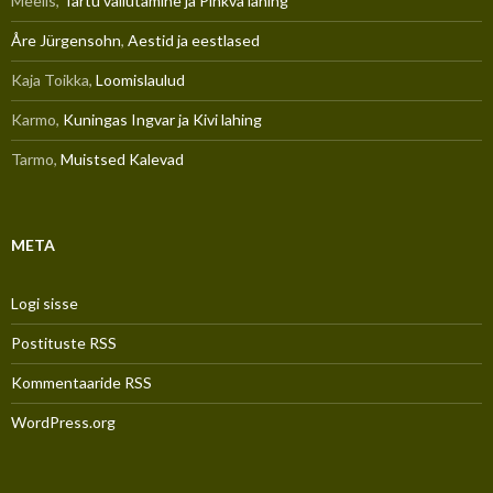
Meelis
,
Tartu vallutamine ja Pihkva lahing
Åre Jürgensohn
,
Aestid ja eestlased
Kaja Toikka
,
Loomislaulud
Karmo
,
Kuningas Ingvar ja Kivi lahing
Tarmo
,
Muistsed Kalevad
META
Logi sisse
Postituste RSS
Kommentaaride RSS
WordPress.org