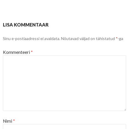
Postituste
LISA KOMMENTAAR
töölaud
Sinu e-postiaadressi ei avaldata.
Nõutavad väljad on tähistatud
*
-ga
Kommenteeri
*
Nimi
*