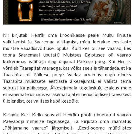
Nii kirjutab Henrik oma kroonikasse peale Muhu linnuse
vallutamist ja Saaremaa alistamist, mida loetakse eestlaste
muistse vabadusvõitluse lõpuks. Kuid kes oli see vaarao, kes
toona Saaremaal uputati? Muistses Egiptuses oli vaarao
kõikvõimas valitseja ning ülijumal Päikese poeg. Kui Henrik
võrdleb Taarapitat vaaraoga, kas võiks see siis tähendada, et ka
Taarapita oli Päikese poeg? Valdav arvamus, nagu olnuks
Taarapita muistsete eestlaste äikesejumal, ei välista tema
seotust ka päikesega. Äikesejumala tegelaskuju eraldus meie
esivanemate usundis varasemal ajal esinenud üldisest taevasest
üliolendist, kes valitses ka päikese üle.
Kirjanik Karl Kello seostab Henriku poolt nimetatud vaarao
Päevapoja nimelise tegelasega. Ta kirjutab oma raamatus
„Põhjamaine vaarao“ järgmiselt: „Eesti-soome müütilistes