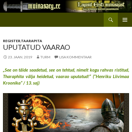
Otsi
Muinasaeg
LIIGU
PEAME
SISU
JUURDE
REGISTER
,
TAARAPITA
UPUTATUD VAARAO
23. JAAN. 2019
TURM
LISA KOMMENTAAR
„See on täide saadetud, see on tehtud, nimelt kogu rahvas ristitud,
Tharaphita välja heidetud, vaarao uputatud!“ (“Henriku Liivimaa
Kroonika” / 13. saj)