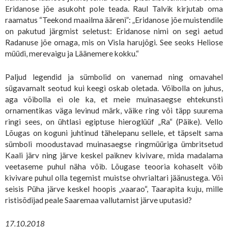
Eridanose jõe asukoht pole teada. Raul Talvik kirjutab oma
raamatus “Teekond maailma ääreni”: „Eridanose jõe muistendile
on pakutud järgmist seletust: Eridanose nimi on segi aetud
Radanuse jõe omaga, mis on Visla harujõgi. See seoks Heliose
müüdi, merevaigu ja Läänemere kokku.“
Paljud legendid ja sümbolid on vanemad ning omavahel
sügavamalt seotud kui keegi oskab oletada. Võibolla on juhus,
aga võibolla ei ole ka, et meie muinasaegse ehtekunsti
ornamentikas väga levinud märk, väike ring või täpp suurema
ringi sees, on ühtlasi egiptuse hieroglüüf „Ra“ (Päike). Vello
Lõugas on koguni juhtinud tähelepanu sellele, et täpselt sama
sümboli moodustavad muinasaegse ringmüüriga ümbritsetud
Kaali järv ning järve keskel paiknev kivivare, mida madalama
veetaseme puhul näha võib. Lõugase teooria kohaselt võib
kivivare puhul olla tegemist muistse ohvrialtari jäänustega. Või
seisis Püha järve keskel hoopis „vaarao“, Taarapita kuju, mille
ristisõdijad peale Saaremaa vallutamist järve uputasid?
17.10.2018